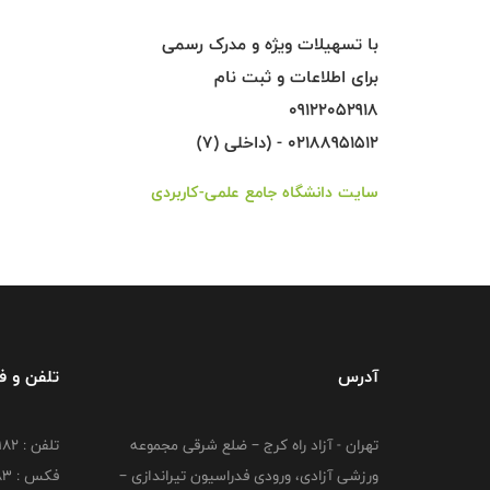
با تسهیلات ویژه و مدرک رسمی
برای اطلاعات و ثبت نام
09122052918
02188951512 - (داخلی (۷)
سایت دانشگاه جامع علمی-کاربردی
آدرس
تلفن و 
تهران - آزاد راه کرج – ضلع شرقی مجموعه
تلفن : ۴۴۷۳۹۱۸۲
ورزشی آزادی، ورودی فدراسیون تیراندازی –
فکس : ۴۴۷۳۹۱۸3