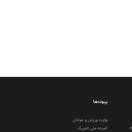
پیوندها
وزارت ورزش و جوانان
کمیته ملی المپیک