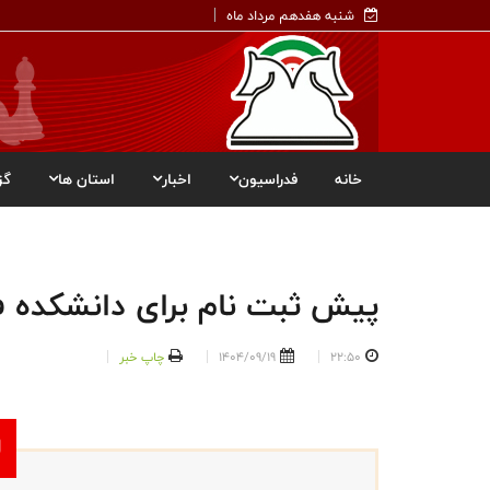
شنبه هفدهم مرداد ماه
خانه
فدراسیون
اخبار
استان ها
گز
پیش ثبت نام برای دانشکده 
22:50
1404/09/19
چاپ خبر