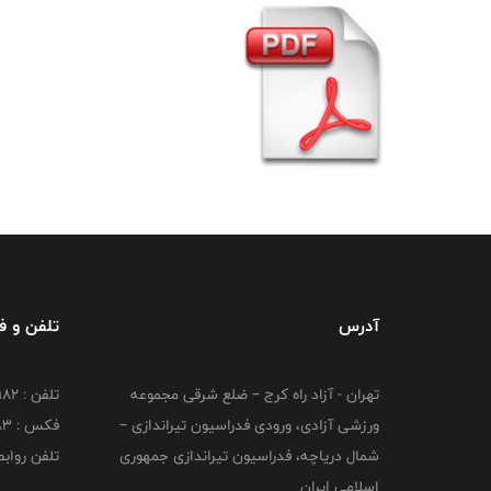
آدرس
تلفن و 
تهران - آزاد راه کرج – ضلع شرقی مجموعه
تلفن : ۴۴۷۳۹۱۸۲
ورزشی آزادی، ورودی فدراسیون تیراندازی –
فکس : ۴۴۷۳۹۱۸3
شمال دریاچه، فدراسیون تیراندازی جمهوری
تلفن روابط عم
اسلامی ایران