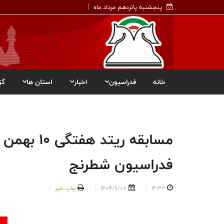
پنجشنبه پانزدهم مرداد ماه
خانه
فدراسیون
اخبار
استان ها
گز
مسابقه ریتد
فدراسیون شطرنج
14:32
1404/11/08
چاپ خبر