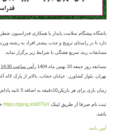
باشگاه پیشگام سلامت پایدار با همکاری فدراسیون شطر
دارد تا در راستای ترویج و جذب بیشتر افراد به رشته ورز
مسابقات ریتد سریع هفتگی با شرایط زیر برگزار نماید.
مسابقه روز جمعه 10
بهمن ماه
1404
رأس ساعت
30
:
14
ب
تهران، بلوار کشاورز، خیابان حجاب، بالاتر از پارک لاله آغ
زمان بازی برای هر بازیکن10دقیقه به اضافه 5 ثانیه پاداش برای هر حرکت از اولین حرکت بازی میباشد.
ثبت نام صرفا از طریق لینک
https://ppng.ir/d/0TkX
خو
باشد.
آیین نامه