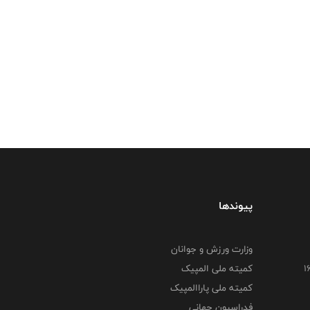
پیوندها
وزارت ورزش و جوانان
کمیته ملی المپیک
کمیته ملی پاراالمپیک
فدراسیون جهانی