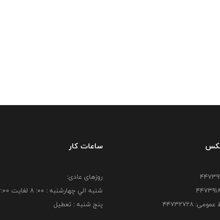
فکس
ساعات کار
روزهای عادی:
شنبه الي چهارشنبه : 00: 8 لغايت 16:00
ومی: ۴۴۷۳۲۷۲۸
پنج شنبه : تعطیل