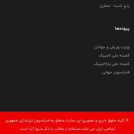
پنج شنبه : تعطیل
پیوندها
وزارت ورزش و جوانان
کمیته ملی المپیک
کمیته ملی پاراالمپیک
فدراسیون جهانی
© کليه حقوق خبری و تصويری اين سايت متعلق به فدراسیون تیراندازی جمهوری
اسلامی ایران می باشد.استفاده از مطالب با ذكر منبع آزاد است.