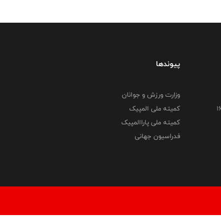
پیوندها
وزارت ورزش و جوانان
کمیته ملی المپیک
کمیته ملی پاراالمپیک
فدراسیون جهانی