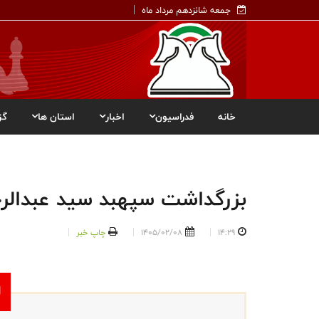
جمعه شانزدهم مرداد ماه
خانه
فدراسیون
اخبار
استان ها
گز
بزرگداشت سپهبد سید عبدال
14:29
1405/02/08
چاپ خبر