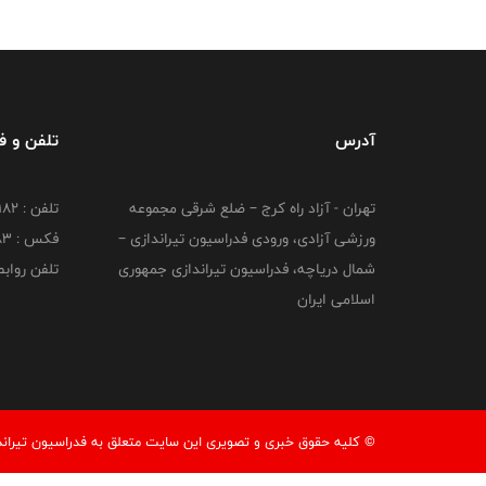
آدرس
تلفن و 
تهران - آزاد راه کرج – ضلع شرقی مجموعه
تلفن : ۴۴۷۳۹۱۸۲
ورزشی آزادی، ورودی فدراسیون تیراندازی –
فکس : ۴۴۷۳۹۱۸3
شمال دریاچه، فدراسیون تیراندازی جمهوری
تلفن روابط عم
اسلامی ایران
© کليه حقوق خبری و تصويری اين سايت متعلق به فدراسیون تیرانداز