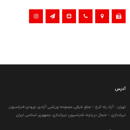
آدرس
تهران - آزاد راه کرج – ضلع شرقی مجموعه ورزشی آزادی، ورودی فدراسیون
تیراندازی – شمال دریاچه، فدراسیون تیراندازی جمهوری اسلامی ایران