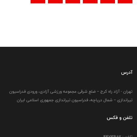
آدرس
تهران - آزاد راه کرج – ضلع شرقی مجموعه ورزشی آزادی، ورودی فدراسیون
تیراندازی – شمال دریاچه، فدراسیون تیراندازی جمهوری اسلامی ایران
تلفن و فکس
تلفن : ۴۴۷۳۹۱۸۲