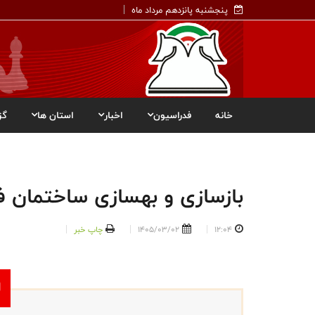
پنجشنبه پانزدهم مرداد ماه
خانه
فدراسیون
اخبار
استان ها
گز
بازسازی و بهسازی ساختمان 
12:04
1405/03/02
چاپ خبر