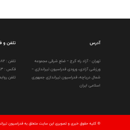
آدرس
تلفن و 
تهران - آزاد راه کرج – ضلع شرقی مجموعه
تلفن : ۴۴۷۳۹۱۸۲
ورزشی آزادی، ورودی فدراسیون تیراندازی –
فکس : ۴۴۷۳۹۱۸3
شمال دریاچه، فدراسیون تیراندازی جمهوری
تلفن روابط عم
اسلامی ایران
© کليه حقوق خبری و تصويری اين سايت متعلق به فدراسیون تیرانداز