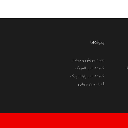
پیوندها
وزارت ورزش و جوانان
کمیته ملی المپیک
کمیته ملی پاراالمپیک
فدراسیون جهانی