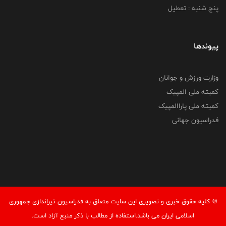
پنج شنبه : تعطیل
پیوندها
وزارت ورزش و جوانان
کمیته ملی المپیک
کمیته ملی پاراالمپیک
فدراسیون جهانی
© کليه حقوق خبری و تصويری اين سايت متعلق به فدراسیون تیراندازی جمهوری
اسلامی ایران می باشد.استفاده از مطالب با ذكر منبع آزاد است.