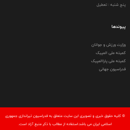
پنج شنبه : تعطیل
پیوندها
وزارت ورزش و جوانان
کمیته ملی المپیک
کمیته ملی پاراالمپیک
فدراسیون جهانی
© کليه حقوق خبری و تصويری اين سايت متعلق به فدراسیون تیراندازی جمهوری
اسلامی ایران می باشد.استفاده از مطالب با ذكر منبع آزاد است.