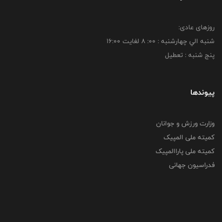
روزهای عادی:
شنبه الي چهارشنبه : 00: 8 لغايت 16:00
پنج شنبه : تعطیل
پیوندها
وزارت ورزش و جوانان
کمیته ملی المپیک
کمیته ملی پاراالمپیک
فدراسیون جهانی