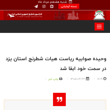
شنبه هفدهم مرداد ماه
نسخه آزمایشی
وحیده صوابیه ریاست هیات شطرنج استان یزد
در سمت خود ابقا شد
17:19
1405/03/22
چاپ خبر