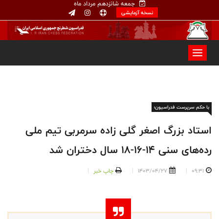
جمعه شانزدهم مرداد ماه
نسخه آزمایشی
با حکم سرپرست فدراسیون؛
استاد بزرگ اصغر گلی زاده سرمربی تیم ملی
رده‌های سنی 14-16-18 سال دختران شد
09:31
1403/04/27
چاپ خبر