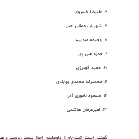
6. علیرضا خسروی
7. شهریار رحمانی اصل
8. وحیده صوابیه
9. حمزه علی پور
10. حمید گودرزی
11. محمدرضا محمدی بهابادی
12. مسعود ناموری آذر
13. امیرعرفان هاشمی