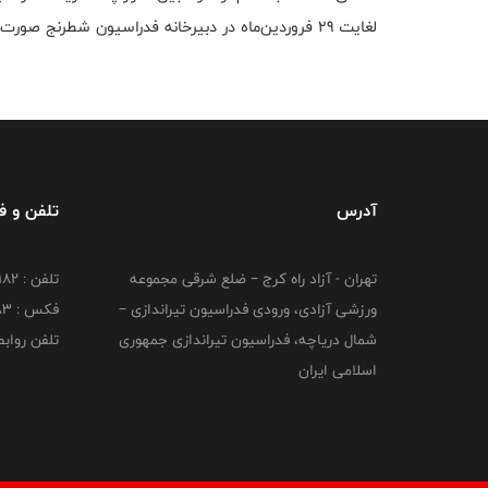
لغایت 29 فروردین‌ماه در دبیرخانه فدراسیون شطرنج صورت پذیرفت.
آدرس
تلفن و 
تهران - آزاد راه کرج – ضلع شرقی مجموعه
تلفن : ۴۴۷۳۹۱۸۲
ورزشی آزادی، ورودی فدراسیون تیراندازی –
فکس : ۴۴۷۳۹۱۸3
شمال دریاچه، فدراسیون تیراندازی جمهوری
تلفن روابط عم
اسلامی ایران