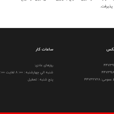
فکس
ساعات کار
روزهای عادی:
شنبه الي چهارشنبه : 00: 8 لغايت 16:00
ومی: ۴۴۷۳۲۷۲۸
پنج شنبه : تعطیل