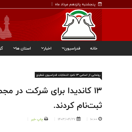
پنجشنبه پانزدهم مرداد ماه
خانه
فدراسیون
اخبار
استان ها
گز
رونمایی از اسامی 13 نامزد انتخابات فدراسیون شطرنج
13 کاندیدا برای شرکت در مج
ثبت‌نام کردند.
10:00
1403/04/27
چاپ خبر