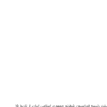
گفتنی است؛ ثبت نام از داوطلبین احراز پست ریاست و هیئت رئیسه فدراسیون شطرنج جمهوری اسلامی ایران، از تاریخ 15