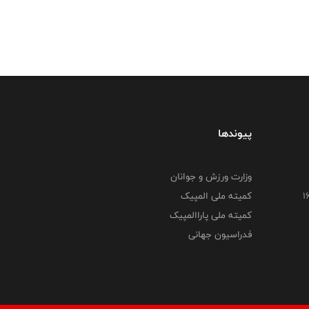
پیوندها
وزارت ورزش و جوانان
کمیته ملی المپیک
کمیته ملی پاراالمپیک
فدراسیون جهانی