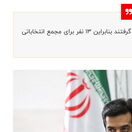
دو نفر از کاندیداها مدارک خود را پس گرفتند بنابراین 13 نفر برای مجمع انتخاباتی