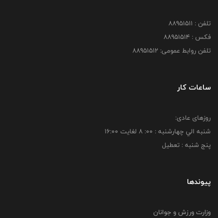
تلفن : 88951511
فکس : 88951514
تلفن روابط عمومی: 88951512
ساعات کار
روزهای عادی:
شنبه الي چهارشنبه : 00: 8 لغايت 16:00
پنج شنبه : تعطیل
پیوندها
وزارت ورزش و جوانان