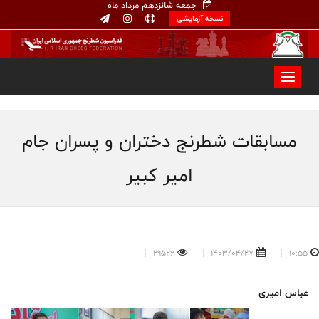
جمعه شانزدهم مرداد ماه
نسخه آزمایشی
مسابقات شطرنج دختران و پسران جام
امیر کبیر
29526
1403/04/27
10:55
عباس امیری