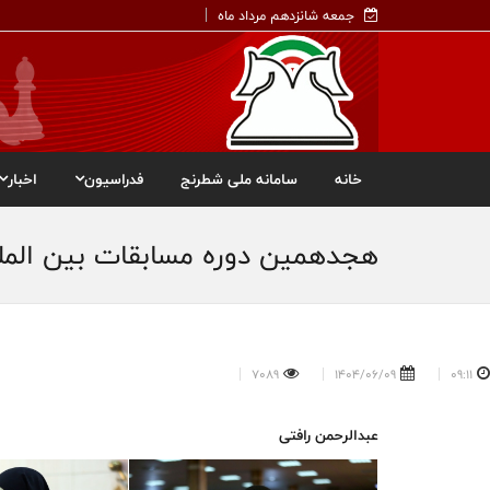
جمعه شانزدهم مرداد ماه
خانه
سامانه ملی شطرنج
فدراسیون
اخبار
هجدهمین دوره مسابقات بین المل
7089
1404/06/09
09:11
عبدالرحمن رافتی