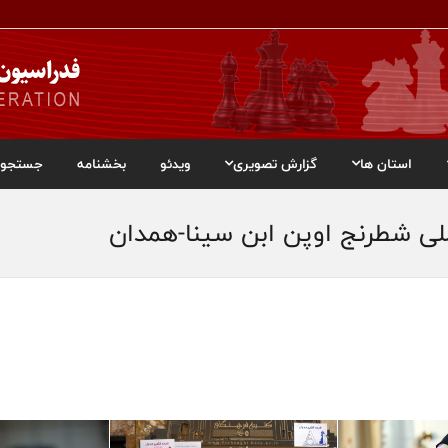
استان ها
گزارش تصویری
ویدئو
بخشنامه
جستجو
لی شطرنج اوپن ابن سینا-همدان