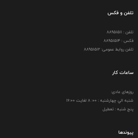
تلفن و فکس
تلفن : 88951511
فکس : 88951514
تلفن روابط عمومی: 88951512
ساعات کار
روزهای عادی:
شنبه الي چهارشنبه : 00: 8 لغايت 16:00
پنج شنبه : تعطیل
پیوندها