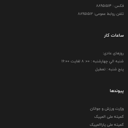
فکس : 88951514
تلفن روابط عمومی: 88951512
ساعات کار
روزهای عادی:
شنبه الي چهارشنبه : 00: 8 لغايت 16:00
پنج شنبه : تعطیل
پیوندها
وزارت ورزش و جوانان
کمیته ملی المپیک
کمیته ملی پاراالمپیک