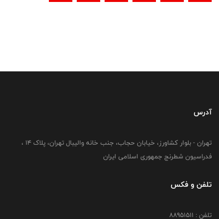
آدرس
تهران - بلوار کشاورز، خیابان حجاب، جنب خانه والیبال تهران، پلاک 14 ،
فدراسیون شطرنج جمهوری اسلامی ایران
تلفن و فکس
تلفن : 88951511