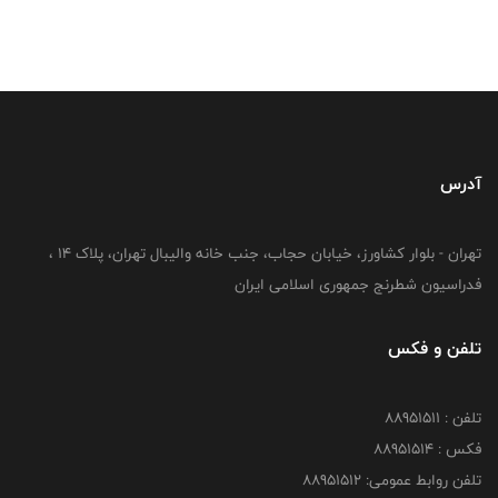
آدرس
تهران - بلوار کشاورز، خیابان حجاب، جنب خانه والیبال تهران، پلاک 14 ،
فدراسیون شطرنج جمهوری اسلامی ایران
تلفن و فکس
تلفن : 88951511
فکس : 88951514
تلفن روابط عمومی: 88951512