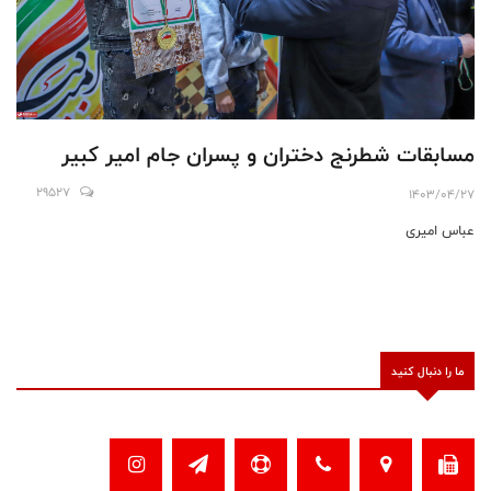
مسابقات شطرنج دختران و پسران جام امیر کبیر
29527
1403/04/27
عباس امیری
ما را دنبال کنید