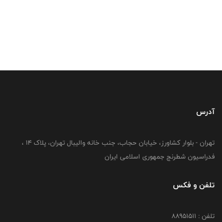
آدرس
تهران - بلوار کشاورز، خیابان حجاب، جنب خانه والیبال تهران، پلاک 14 ،
فدراسیون شطرنج جمهوری اسلامی ایران
تلفن و فکس
تلفن : 88951511