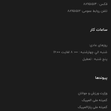
فکس : 88951514
تلفن روابط عمومی: 88951512
ساعات کار
روزهای عادی:
شنبه الي چهارشنبه : 00: 8 لغايت 16:00
پنج شنبه : تعطیل
پیوندها
وزارت ورزش و جوانان
کمیته ملی المپیک
کمیته ملی پاراالمپیک