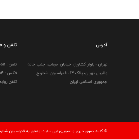
آدرس
تلفن و 
تهران - بلوار کشاورز، خیابان حجاب، جنب خانه
تلفن : 88951511
والیبال تهران، پلاک 14 ، فدراسیون شطرنج
فکس : 88951514
جمهوری اسلامی ایران
تلفن روابط عم
© کليه حقوق خبری و تصويری اين سايت متعلق به فدراسیون شطرنج ج