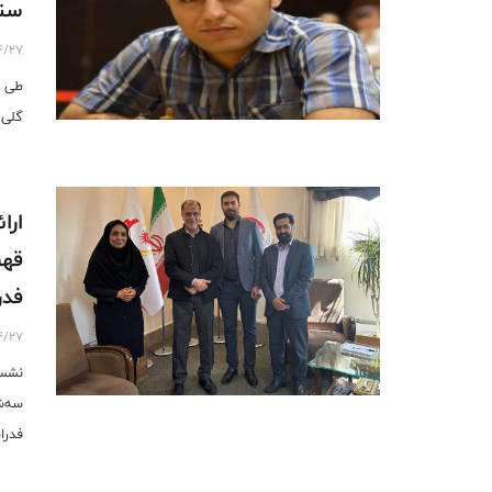
سنی 14-16-18 
4/27
طی ح
گلی زا
ارا
قهر
فدر
4/27
نشست
فدرا