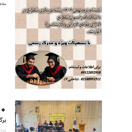
مقاط
🔹 
برگ
3/08