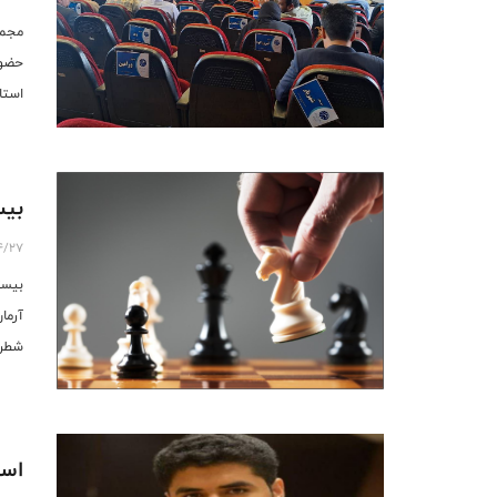
حضور
استا
شطرن
شد.
بیس
4/27
بیست
آرما
شطرنج عص
است