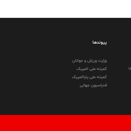
پیوندها
وزارت ورزش و جوانان
کمیته ملی المپیک
کمیته ملی پاراالمپیک
فدراسیون جهانی