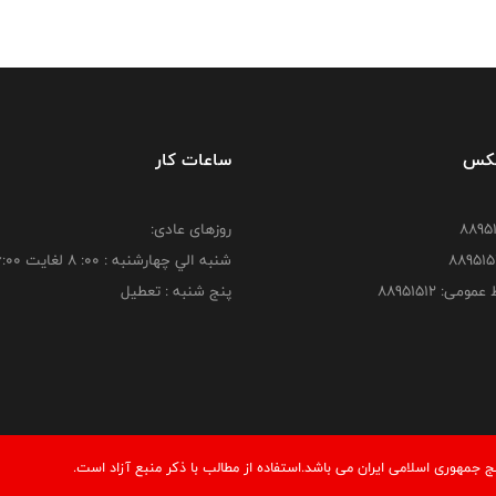
فکس
ساعات کار
روزهای عادی:
شنبه الي چهارشنبه : 00: 8 لغايت 16:00
ومی: 88951512
پنج شنبه : تعطیل
مهوری اسلامی ایران می باشد.استفاده از مطالب با ذكر منبع آزاد است.