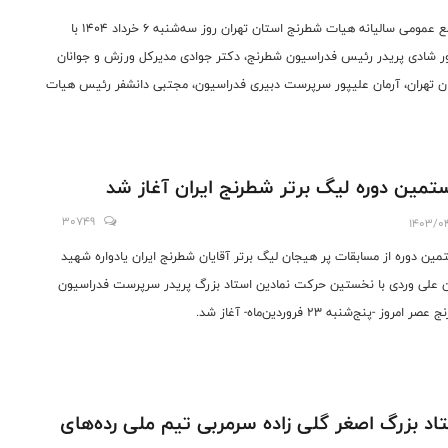
مجمع عمومی سالیانه هیات شطرنج استان تهران روز سه‌شنبه ۶ خرداد ۱۴۰۴ با
 شادی پریدر رئیس فدراسیون شطرنج، دکتر جوادی مدیرکل ورزش و جوانان
ن تهران، آرمان علیپور سرپرست دبیری فدراسیون، مجتبی دانشفر رئیس هیات
ج استان تهران، و هاشم لو معاون مدیرکل ورزش و جوانان استان تهران برگزار
تمین دوره لیگ برتر شطرنج ایران آغاز شد
30749
1403/0
مین دوره از مسابقات پر هیجان لیگ برتر آقایان شطرنج ایران یادواره شهید
ن علی وردی با نخستین حرکت نمادین استاد بزرگ پریدر سرپرست فدراسیون
ر امروز -پنج‌شنبه 23 فروردین‌ماه- آغاز شد.
اد بزرگ اصغر گلی زاده سرمربی تیم ملی رده‌های