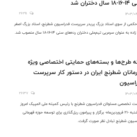
سال دختران شد
26291
1403/0
کمی از سوی استاد بزرگ پریدر سرپرست فدراسیون شطرنج، استاد بزرگ اصغر
ده به عنوان سرمربی تیم‌ملی دختران رده‌های سنی 14-16-18 سال منصوب شد.
ئه طرح‌ها و بسته‌های حمایتی اختصاصی ویژه
مانان شطرنج ایران در دستور کار سرپرست
اسیون
26137
1403/0
 تخصصی مسئولان فدراسیون شطرنج با رئیس کمیته ملی المپیک امروز
سه‌شنبه -21 فروردین‌ماه- برگزار و پیرامون ریل‌گذاری برای توسعه حوزه قهرمانی
سیون شطرنج تبادل نظر صورت گرفت.