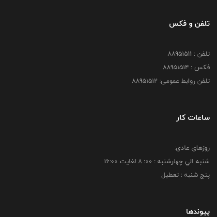
تلفن و فکس
تلفن : 88951511
فکس : 88951514
تلفن روابط عمومی: 88951512
ساعات کار
روزهای عادی:
شنبه الي چهارشنبه : 00: 8 لغايت 16:00
پنج شنبه : تعطیل
پیوندها