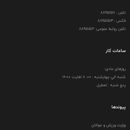
تلفن : 88951511
فکس : 88951514
تلفن روابط عمومی: 88951512
ساعات کار
روزهای عادی:
شنبه الي چهارشنبه : 00: 8 لغايت 16:00
پنج شنبه : تعطیل
پیوندها
وزارت ورزش و جوانان