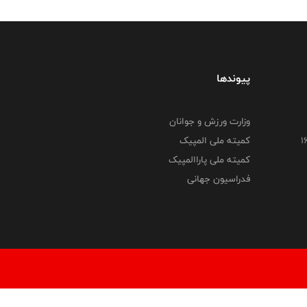
پیوندها
وزارت ورزش و جوانان
کمیته ملی المپیک
کمیته ملی پاراالمپیک
فدراسیون جهانی