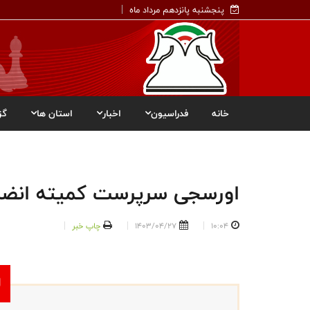
پنجشنبه پانزدهم مرداد ماه
خانه
فدراسیون
اخبار
استان ها
گز
اورسجی سرپرست کمیته انضب
10:04
1403/04/27
چاپ خبر