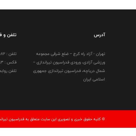
آدرس
تلفن و 
تهران - آزاد راه کرج – ضلع شرقی مجموعه
تلفن : ۴۴۷۳۹۱۸۲
ورزشی آزادی، ورودی فدراسیون تیراندازی –
فکس : ۴۴۷۳۹۱۸3
شمال دریاچه، فدراسیون تیراندازی جمهوری
تلفن روابط عم
اسلامی ایران
© کليه حقوق خبری و تصويری اين سايت متعلق به فدراسیون تیرانداز