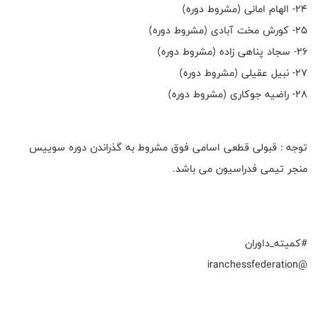
۲۴- الهام امانی (مشروط دوره)
۲۵- کورش مخت آبادی (مشروط دوره)
۲۶- سجاد پناهی زاده (مشروط دوره)
۲۷- نبیل عقیلی (مشروط دوره)
۲۸- راضیه جوکاری (مشروط دوره)
توجه : قبولی قطعی اسامی فوق مشروط به گذراندن دوره سوییس
منجر تیمی فدراسیون می باشد.
#کمیته_داوران
@iranchessfederation