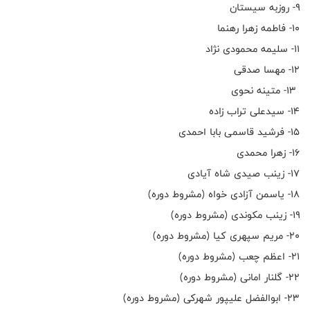
۹- روزبه سیستان
۱۰- فاطمه زهرا رهنما
۱۱- سلیمه محمودی نژاد
۱۲- مهسا صدقی
۱۳- متینه نحوی
۱۴- سیدعلی تراب زاده
۱۵- فرشید قاسمی بابا احمدی
۱۶- زهرا محمدی
۱۷- زینب صیدی شاه آیادی
۱۸- یاسمن آزادی خواه (مشروط دوره)
۱۹- زینب مکوندی (مشروط دوره)
۲۰- مریم سپهری کیا (مشروط دوره)
۲۱- اعظم چعب (مشروط دوره)
۲۲- گلنار امانی (مشروط دوره)
۲۳- ابوالفضل علیپور شهرکی (مشروط دوره)