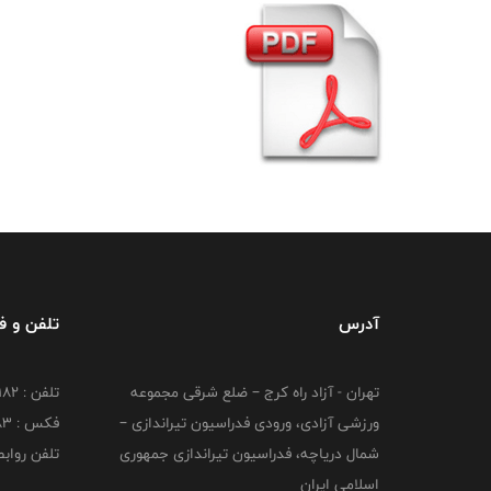
آدرس
تلفن و 
تهران - آزاد راه کرج – ضلع شرقی مجموعه
تلفن : ۴۴۷۳۹۱۸۲
ورزشی آزادی، ورودی فدراسیون تیراندازی –
فکس : ۴۴۷۳۹۱۸3
شمال دریاچه، فدراسیون تیراندازی جمهوری
تلفن روابط عم
اسلامی ایران