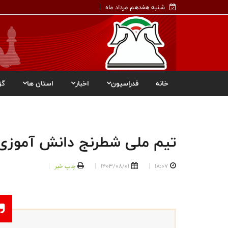
شنبه هفدهم مرداد ماه
خانه
فدراسیون
اخبار
استان ها
گز
تیم ملی شطرنج دانش آموزی ب
18:07
1403/08/01
چاپ خبر