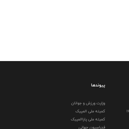
پیوندها
وزارت ورزش و جوانان
کمیته ملی المپیک
کمیته ملی پاراالمپیک
فدراسیون جهانی