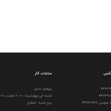
فکس
ساعات کار
روزهای عادی:
شنبه الي چهارشنبه : 00: 8 لغايت 16:00
ومی: ۴۴۷۳۲۷۲۸
پنج شنبه : تعطیل