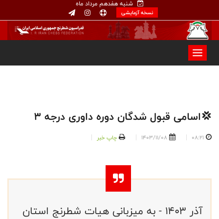
شنبه هفدهم مرداد ماه
نسخه آزمایشی
💢اسامی قبول شدگان دوره داوری درجه ۳
08:21
1403/11/08
چاپ خبر
آذر ۱۴۰۳ - به میزبانی هیات شطرنج استان