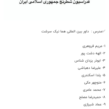
✅مدرس : داور بین المللی هما نیک سرشت
۱- مریم فروهری
۲- الهه دشت پور
۳- ابوذر یزدان شناس
۴- علیرضا دهباشی
۵- یلدا اسکندری
۶- منوچهر مکی
۷- محمد عامری
۸- حمیدرضا مصلح
۹- عماد شیرازی