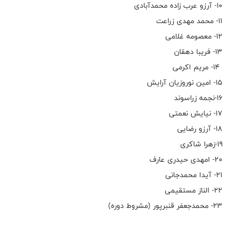
۱۰- آرزو عرب زاده محمدآبادی
۱۱- محمد مهدی زراعت
۱۲- معصومه غلامی
۱۳- فریبا دهقان
۱۴- مریم اکرمی
۱۵- امین نوروزیان آرایش
۱۶-نجمه زراسوند
۱۷- نیایش نعمتی
۱۸- آرزو رضایی
۱۹-زهرا شاکری
۲۰- امهدی حیدری عارف
۲۱- آیدا محمدجانی
۲۲- الناز مستقیمی
۲۳- محمدجعفر قنبرپور (مشروط دوره)