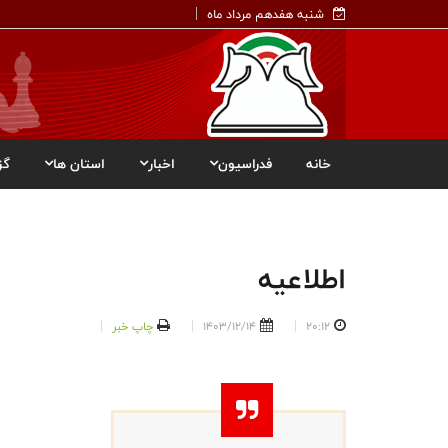
شنبه هفدهم مرداد ماه
خانه
فدراسیون
اخبار
استان ها
گز
اطلاعیه
20:12
1403/12/14
چاپ خبر