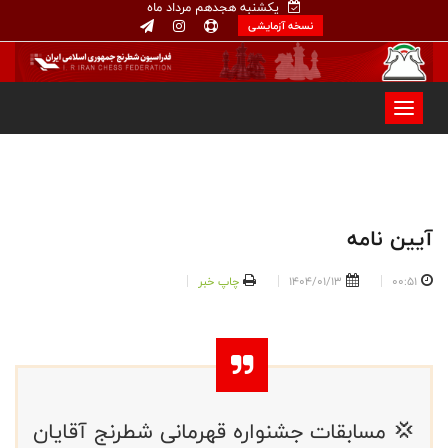
یکشنبه هجدهم مرداد ماه
نسخه آزمایشی
آیین نامه
00:51
1404/01/13
چاپ خبر
💢 مسابقات جشنواره قهرمانی شطرنج آقایان