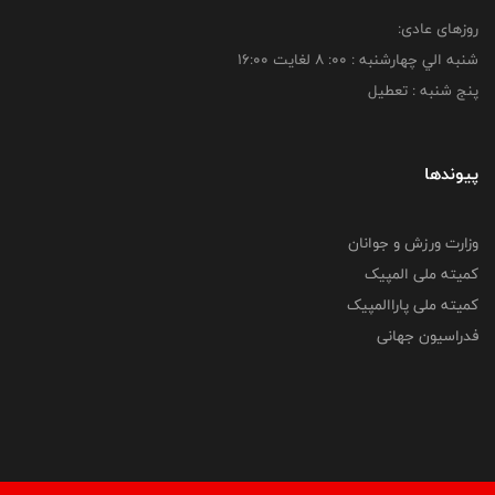
روزهای عادی:
شنبه الي چهارشنبه : 00: 8 لغايت 16:00
پنج شنبه : تعطیل
پیوندها
وزارت ورزش و جوانان
کمیته ملی المپیک
کمیته ملی پاراالمپیک
فدراسیون جهانی